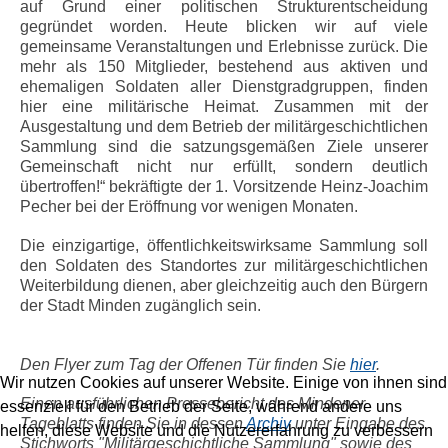
auf Grund einer politischen Strukturentscheidung
gegründet worden. Heute blicken wir auf viele
gemeinsame Veranstaltungen und Erlebnisse zurück. Die
mehr als 150 Mitglieder, bestehend aus aktiven und
ehemaligen Soldaten aller Dienstgradgruppen, finden
hier eine militärische Heimat. Zusammen mit der
Ausgestaltung und dem Betrieb der militärgeschichtlichen
Sammlung sind die satzungsgemäßen Ziele unserer
Gemeinschaft nicht nur erfüllt, sondern deutlich
übertroffen!“ bekräftigte der 1. Vorsitzende Heinz-Joachim
Pecher bei der Eröffnung vor wenigen Monaten.
Die einzigartige, öffentlichkeitswirksame Sammlung soll
den Soldaten des Standortes zur militärgeschichtlichen
Weiterbildung dienen, aber gleichzeitig auch den Bürgern
der Stadt Minden zugänglich sein.
Den Flyer zum Tag der Offenen Tür finden Sie
hier
.
Wir nutzen Cookies auf unserer Website. Einige von ihnen sind
Einen ausführlichen Pressebericht des Mindener
essenziell für den Betrieb der Seite, während andere uns
Tageblatts finden Sie in dessen
Archiv
unter Eingabe des
helfen, diese Website und die Nutzererfahrung zu verbessern
Stichworts "Militärgeschichtliche Sammlung" sowie des