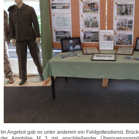
Im Angebot gab es unter anderem ein Feldgottesdienst, Brüc
der Amphibie M 3 mit anschließender Überquerungsmögl