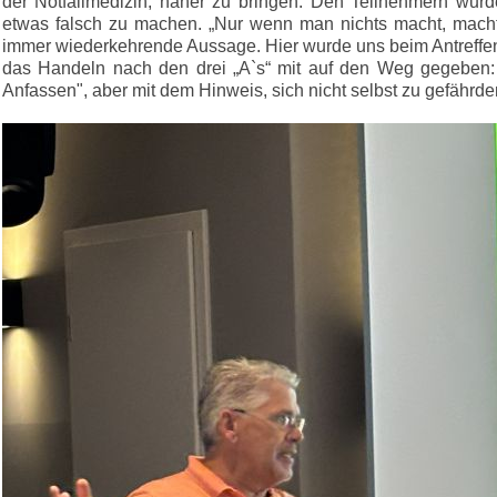
der Notfallmedizin, näher zu bringen. Den Teilnehmern wu
etwas falsch zu machen. „Nur wenn man nichts macht, macht
immer wiederkehrende Aussage. Hier wurde uns beim Antreffen 
das Handeln nach den drei „A`s“ mit auf den Weg gegeben
Anfassen", aber mit dem Hinweis, sich nicht selbst zu gefährde