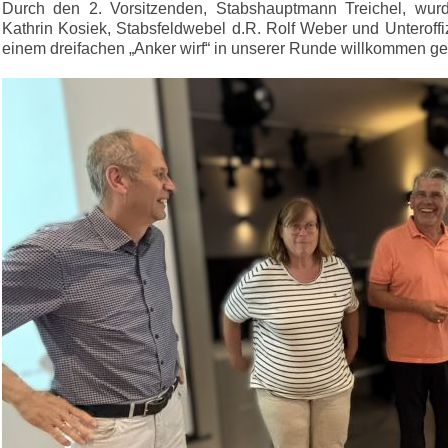
Durch den 2. Vorsitzenden, Stabshauptmann Treichel, wurd
Kathrin Kosiek, Stabsfeldwebel d.R. Rolf Weber und Unteroffi
einem dreifachen „Anker wirf“ in unserer Runde willkommen g