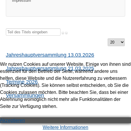
Impressum
Teil
des
Anzeige
Titels
#
eingeben
Jahreshauptversammlung 13.03.2026
Wir nutzen Cookies auf unserer Website. Einige von ihnen sind
Jahreshauptversammlung 21.03.2025
essenziell für den Betrieb der Seite, während andere uns
helfen, diese Website und die Nutzererfahrung zu verbessern
Termine 2026
(Tracking Cookies). Sie können selbst entscheiden, ob Sie die
Cookies zulassen möchten. Bitte beachten Sie, dass bei einer
Versammlungen
Ablehnung womöglich nicht mehr alle Funktionalitäten der
Seite zur Verfügung stehen.
Akzeptieren
Weitere Informationen