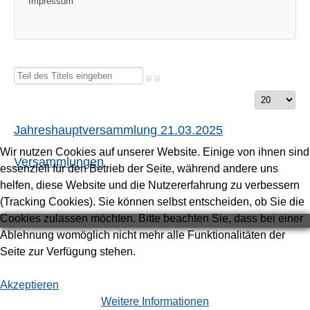
Impressum
Teil
des
Anzeige
Titels
#
eingeben
Jahreshauptversammlung 21.03.2025
Wir nutzen Cookies auf unserer Website. Einige von ihnen sind
Versammlungen
essenziell für den Betrieb der Seite, während andere uns
helfen, diese Website und die Nutzererfahrung zu verbessern
(Tracking Cookies). Sie können selbst entscheiden, ob Sie die
Cookies zulassen möchten. Bitte beachten Sie, dass bei einer
Ablehnung womöglich nicht mehr alle Funktionalitäten der
Seite zur Verfügung stehen.
Akzeptieren
Weitere Informationen