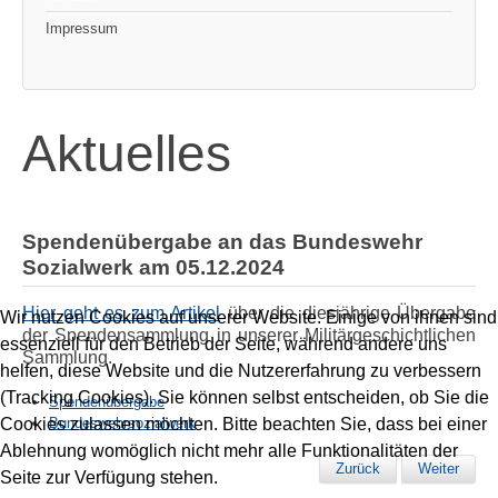
Impressum
Aktuelles
Spendenübergabe an das Bundeswehr
Sozialwerk am 05.12.2024
Hier geht es zum Artikel
über die diesjährige Übergabe
Wir nutzen Cookies auf unserer Website. Einige von ihnen sind
der Spendensammlung in unserer Militärgeschichtlichen
essenziell für den Betrieb der Seite, während andere uns
Sammlung.
helfen, diese Website und die Nutzererfahrung zu verbessern
(Tracking Cookies). Sie können selbst entscheiden, ob Sie die
Spendenübergabe
Bundeswehrsozialwerk
Cookies zulassen möchten. Bitte beachten Sie, dass bei einer
Ablehnung womöglich nicht mehr alle Funktionalitäten der
Zurück
Weiter
Seite zur Verfügung stehen.