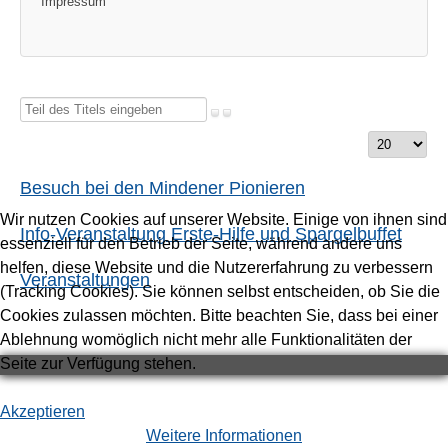
Impressum
Teil
des
Anzeige
Titels
#
eingeben
Besuch bei den Mindener Pionieren
Wir nutzen Cookies auf unserer Website. Einige von ihnen sind
Info-Veranstaltung Erste-Hilfe und Spargelbuffet
essenziell für den Betrieb der Seite, während andere uns
helfen, diese Website und die Nutzererfahrung zu verbessern
Veranstaltungen
(Tracking Cookies). Sie können selbst entscheiden, ob Sie die
Cookies zulassen möchten. Bitte beachten Sie, dass bei einer
Ablehnung womöglich nicht mehr alle Funktionalitäten der
Seite zur Verfügung stehen.
Akzeptieren
Weitere Informationen